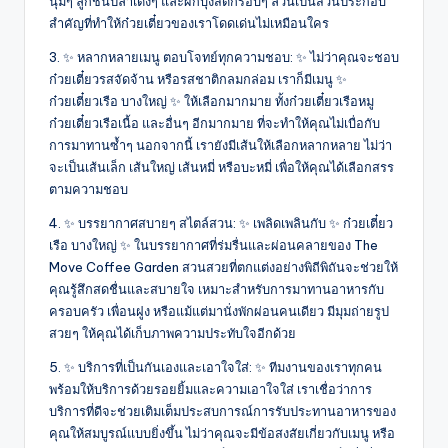
นุ่มๆ ลูกชิ้นปลาเด้งๆ และผักบุ้งสดกรอบๆ ล้วนเป็นส่วนประกอบ
สำคัญที่ทำให้ก๋วยเตี๋ยวของเราโดดเด่นไม่เหมือนใคร
3. ✨ หลากหลายเมนู ตอบโจทย์ทุกความชอบ: ✨ ไม่ว่าคุณจะชอบ
ก๋วยเตี๋ยวรสจัดจ้าน หรือรสชาติกลมกล่อม เราก็มีเมนู ✨
ก๋วยเตี๋ยวเรือ บางใหญ่ ✨ ให้เลือกมากมาย ทั้งก๋วยเตี๋ยวเรือหมู
ก๋วยเตี๋ยวเรือเนื้อ และอื่นๆ อีกมากมาย ที่จะทำให้คุณไม่เบื่อกับ
การมาทานซ้ำๆ นอกจากนี้ เรายังมีเส้นให้เลือกหลากหลาย ไม่ว่า
จะเป็นเส้นเล็ก เส้นใหญ่ เส้นหมี่ หรือบะหมี่ เพื่อให้คุณได้เลือกสรร
ตามความชอบ
4. ✨ บรรยากาศสบายๆ สไตล์สวน: ✨ เพลิดเพลินกับ ✨ ก๋วยเตี๋ยว
เรือ บางใหญ่ ✨ ในบรรยากาศที่ร่มรื่นและผ่อนคลายของ The
Move Coffee Garden สวนสวยที่ตกแต่งอย่างพิถีพิถันจะช่วยให้
คุณรู้สึกสดชื่นและสบายใจ เหมาะสำหรับการมาทานอาหารกับ
ครอบครัว เพื่อนฝูง หรือแม้แต่มานั่งพักผ่อนคนเดียว มีมุมถ่ายรูป
สวยๆ ให้คุณได้เก็บภาพความประทับใจอีกด้วย
5. ✨ บริการที่เป็นกันเองและเอาใจใส่: ✨ ทีมงานของเราทุกคน
พร้อมให้บริการด้วยรอยยิ้มและความเอาใจใส่ เราเชื่อว่าการ
บริการที่ดีจะช่วยเติมเต็มประสบการณ์การรับประทานอาหารของ
คุณให้สมบูรณ์แบบยิ่งขึ้น ไม่ว่าคุณจะมีข้อสงสัยเกี่ยวกับเมนู หรือ