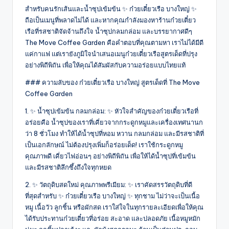
สำหรับคนรักเส้นและน้ำซุปเข้มข้น ✨ ก๋วยเตี๋ยวเรือ บางใหญ่ ✨
ถือเป็นเมนูที่พลาดไม่ได้ และหากคุณกำลังมองหาร้านก๋วยเตี๋ยว
เรือที่รสชาติจัดจ้านถึงใจ น้ำซุปกลมกล่อม และบรรยากาศดีๆ
The Move Coffee Garden คือคำตอบที่คุณตามหา เราไม่ได้มีดี
แค่กาแฟ แต่เรายังภูมิใจนำเสนอเมนูก๋วยเตี๋ยวเรือสูตรเด็ดที่ปรุง
อย่างพิถีพิถัน เพื่อให้คุณได้สัมผัสกับความอร่อยแบบไทยแท้
### ความลับของ ก๋วยเตี๋ยวเรือ บางใหญ่ สูตรเด็ดที่ The Move
Coffee Garden
1. ✨ น้ำซุปเข้มข้น กลมกล่อม: ✨ หัวใจสำคัญของก๋วยเตี๋ยวเรือที่
อร่อยคือ น้ำซุปของเราที่เคี่ยวจากกระดูกหมูและเครื่องเทศนานก
ว่า 8 ชั่วโมง ทำให้ได้น้ำซุปที่หอม หวาน กลมกล่อม และมีรสชาติที่
เป็นเอกลักษณ์ ไม่ต้องปรุงเพิ่มก็อร่อยเด็ด! เราใช้กระดูกหมู
คุณภาพดี เคี่ยวไฟอ่อนๆ อย่างพิถีพิถัน เพื่อให้ได้น้ำซุปที่เข้มข้น
และมีรสชาติลึกซึ้งถึงใจทุกหยด
2. ✨ วัตถุดิบสดใหม่ คุณภาพพรีเมียม: ✨ เราคัดสรรวัตถุดิบที่ดี
ที่สุดสำหรับ ✨ ก๋วยเตี๋ยวเรือ บางใหญ่ ✨ ทุกชาม ไม่ว่าจะเป็นเนื้อ
หมู เนื้อวัว ลูกชิ้น หรือผักสด เราใส่ใจในทุกรายละเอียดเพื่อให้คุณ
ได้รับประทานก๋วยเตี๋ยวที่อร่อย สะอาด และปลอดภัย เนื้อหมูหมัก