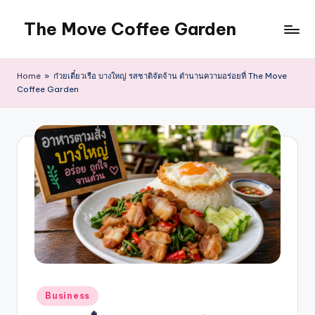
The Move Coffee Garden
Skip
to
ร้าน
content
กาแฟ
Home
»
ก๋วยเตี๋ยวเรือ บางใหญ่ รสชาติจัดจ้าน ตำนานความอร่อยที่ The Move
คาเฟ่
Coffee Garden
บางใหญ่
นนทบุรี
อาหาร
Posted
Business
in