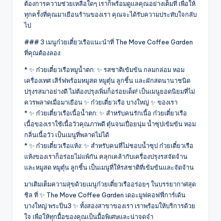
ต้องการความช่วยเหลือใดๆ เราก็พร้อมดูแลคุณอย่างเต็มที่ เพื่อให้
ทุกครั้งที่คุณมาเยือนร้านของเรา คุณจะได้รับความประทับใจกลับ
ไป
### 3 เมนูก๋วยเตี๋ยวเรือแนะนำที่ The Move Coffee Garden
ที่คุณต้องลอง:
* ✨ ก๋วยเตี๋ยวเรือหมูน้ำตก: ✨ รสชาติเข้มข้น กลมกล่อม หอม
เครื่องเทศ เสิร์ฟพร้อมหมูสด หมูตุ๋น ลูกชิ้น และผักสดนานาชนิด
ปรุงรสมาอย่างดี ไม่ต้องปรุงเพิ่มก็อร่อยเด็ด! เป็นเมนูยอดนิยมที่ไม่
ควรพลาดเมื่อมาเยือน ✨ ก๋วยเตี๋ยวเรือ บางใหญ่ ✨ ของเรา
* ✨ ก๋วยเตี๋ยวเรือเนื้อน้ำตก: ✨ สำหรับคนรักเนื้อ ก๋วยเตี๋ยวเรือ
เนื้อของเราใช้เนื้อวัวคุณภาพดี ตุ๋นจนเปื่อยนุ่ม น้ำซุปเข้มข้น หอม
กลิ่นเนื้อวัว เป็นเมนูที่พลาดไม่ได้
* ✨ ก๋วยเตี๋ยวเรือแห้ง: ✨ สำหรับคนที่ไม่ชอบน้ำซุป ก๋วยเตี๋ยวเรือ
แห้งของเราก็อร่อยไม่แพ้กัน คลุกเคล้ากับเครื่องปรุงรสจัดจ้าน
และหมูสด หมูตุ๋น ลูกชิ้น เป็นเมนูที่ให้รสชาติที่เข้มข้นและจัดจ้าน
มาเติมเต็มความสุขด้วยเมนูก๋วยเตี๋ยวเรืออร่อยๆ ในบรรยากาศสุด
ชิล ที่ ✨ The Move Coffee Garden เดอะมูฟคอฟฟี่การ์เด้น
บางใหญ่ พระปิ่น3 ✨ ทั้งสองสาขาของเรา เราพร้อมให้บริการด้วย
ใจ เพื่อให้ทุกมื้อของคุณเป็นมื้อพิเศษและน่าจดจำ