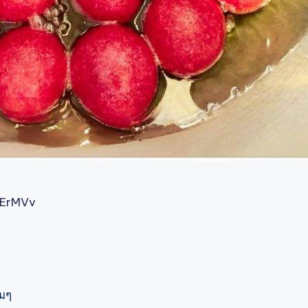
aErMVv
ลมๆ