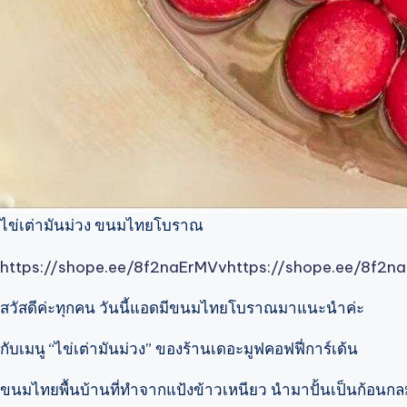
ไข่เต่ามันม่วง ขนมไทยโบราณ
https://shope.ee/8f2naErMVv
https://shope.ee/8f2n
สวัสดีค่ะทุกคน วันนี้แอดมีขนมไทยโบราณมาแนะนำค่ะ
กับเมนู “ไข่เต่ามันม่วง” ของร้านเดอะมูฟคอฟฟี่การ์เด้น
ขนมไทยพื้นบ้านที่ทำจากแป้งข้าวเหนียว นำมาปั้นเป็นก้อนก