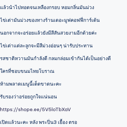
แล้วนำไปทอดจนเหลืองกรอบ หอมกลิ่นมันม่วง
ไข่เต่ามันม่วงของทางร้านเดอะมูฟคอฟฟี่การ์เด้น
นอกจากจะอร่อยแล้วยังมีสีสันสวยงามอีกด้วยค่ะ
ไข่เต่าแต่ละลูกจะมีสีม่วงอ่อนๆ น่ารับประทาน
รสชาติหวานมันกำลังดี กลมกล่อมเข้ากันได้เป็นอย่างดี
ใครที่ชอบขนมไทยโบราณ
ห้ามพลาดเมนูนี้เด็ดขาดนะคะ
รับรองว่าอร่อยถูกใจแน่นอน
https://shope.ee/5V5loTbXaV
เปิดแล้วนะคะ หลัง พระปิ่น3 เยื้อง ตรอ