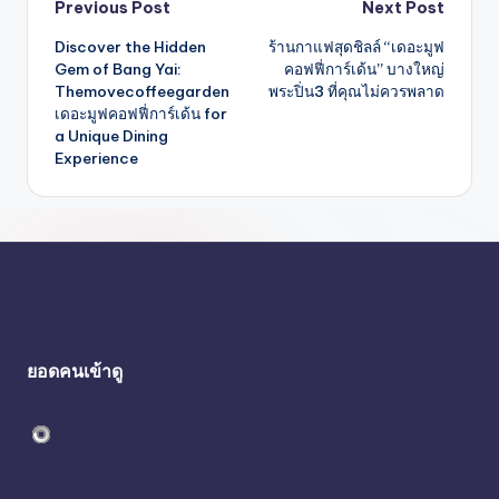
Post
Previous Post
Next Post
Discover the Hidden
ร้านกาแฟสุดชิลล์ “เดอะมูฟ
navigation
Gem of Bang Yai:
คอฟฟี่การ์เด้น” บางใหญ่
Themovecoffeegarden
พระปิ่น3 ที่คุณไม่ควรพลาด
เดอะมูฟคอฟฟี่การ์เด้น for
a Unique Dining
Experience
ยอดคนเข้าดู