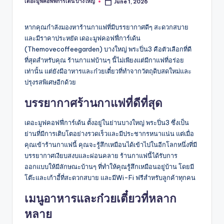
เดอะมูฟคอฟฟี่การ์เด้น บางใหญ่
June 1, 2026
Posted
by
หากคุณกำลังมองหาร้านกาแฟที่มีบรรยากาศดีๆ สะดวกสบาย
และมีราคาประหยัด เดอะมูฟคอฟฟี่การ์เด้น
(Themovecoffeegarden) บางใหญ่ พระปิ่น3 คือตัวเลือกที่ดี
ที่สุดสำหรับคุณ ร้านกาแฟบ้านๆ นี้ไม่เพียงแต่มีกาแฟที่อร่อย
เท่านั้น แต่ยังมีอาหารและก๋วยเตี๋ยวที่ทำจากวัตถุดิบสดใหม่และ
ปรุงรสพิเศษอีกด้วย
บรรยากาศร้านกาแฟที่ดีที่สุด
เดอะมูฟคอฟฟี่การ์เด้น ตั้งอยู่ในย่านบางใหญ่ พระปิ่น3 ซึ่งเป็น
ย่านที่มีการเติบโตอย่างรวดเร็วและมีประชากรหนาแน่น แต่เมื่อ
คุณเข้าร้านกาแฟนี้ คุณจะรู้สึกเหมือนได้เข้าไปในอีกโลกหนึ่งที่มี
บรรยากาศเงียบสงบและผ่อนคลาย ร้านกาแฟนี้ได้รับการ
ออกแบบให้มีลักษณะบ้านๆ ที่ทำให้คุณรู้สึกเหมือนอยู่บ้าน โดยมี
โต๊ะและเก้าอี้ที่สะดวกสบาย และมีWi-Fi ฟรีสำหรับลูกค้าทุกคน
เมนูอาหารและก๋วยเตี๋ยวที่หลาก
หลาย